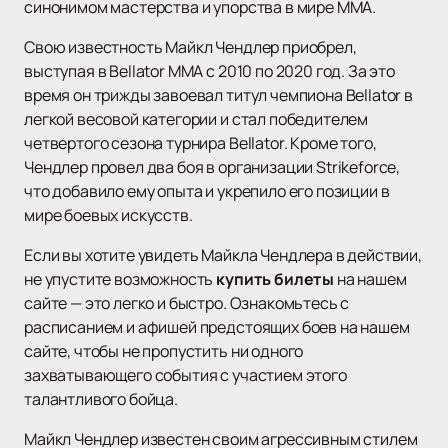
синонимом мастерства и упорства в мире ММА.
Свою известность Майкл Чендлер приобрел,
выступая в Bellator MMA с 2010 по 2020 год. За это
время он трижды завоевал титул чемпиона Bellator в
легкой весовой категории и стал победителем
четвертого сезона турнира Bellator. Кроме того,
Чендлер провел два боя в организации Strikeforce,
что добавило ему опыта и укрепило его позиции в
мире боевых искусств.
Если вы хотите увидеть Майкла Чендлера в действии,
не упустите возможность
купить билеты
на нашем
сайте — это легко и быстро. Ознакомьтесь с
расписанием и афишей предстоящих боев на нашем
сайте, чтобы не пропустить ни одного
захватывающего события с участием этого
талантливого бойца.
Майкл Чендлер известен своим агрессивным стилем