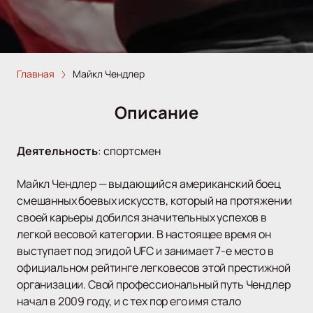
Главная
Майкл Чендлер
Описание
Деятельность
:
спортсмен
Майкл Чендлер — выдающийся американский боец
смешанных боевых искусств, который на протяжении
своей карьеры добился значительных успехов в
легкой весовой категории. В настоящее время он
выступает под эгидой UFC и занимает 7-е место в
официальном рейтинге легковесов этой престижной
организации. Свой профессиональный путь Чендлер
начал в 2009 году, и с тех пор его имя стало