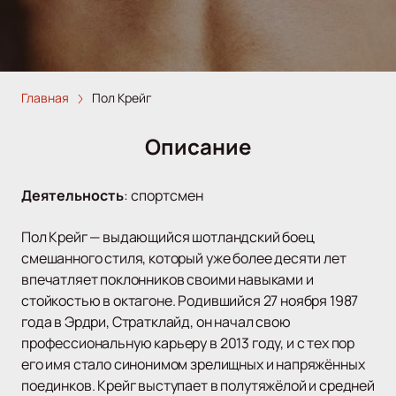
Главная
Пол Крейг
Описание
Деятельность
:
спортсмен
Пол Крейг — выдающийся шотландский боец
смешанного стиля, который уже более десяти лет
впечатляет поклонников своими навыками и
стойкостью в октагоне. Родившийся 27 ноября 1987
года в Эрдри, Стратклайд, он начал свою
профессиональную карьеру в 2013 году, и с тех пор
его имя стало синонимом зрелищных и напряжённых
поединков. Крейг выступает в полутяжёлой и средней