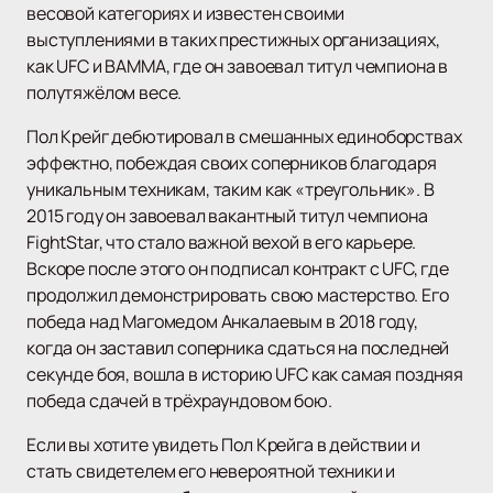
весовой категориях и известен своими
выступлениями в таких престижных организациях,
как UFC и BAMMA, где он завоевал титул чемпиона в
полутяжёлом весе.
Пол Крейг дебютировал в смешанных единоборствах
эффектно, побеждая своих соперников благодаря
уникальным техникам, таким как «треугольник». В
2015 году он завоевал вакантный титул чемпиона
FightStar, что стало важной вехой в его карьере.
Вскоре после этого он подписал контракт с UFC, где
продолжил демонстрировать свою мастерство. Его
победа над Магомедом Анкалаевым в 2018 году,
когда он заставил соперника сдаться на последней
секунде боя, вошла в историю UFC как самая поздняя
победа сдачей в трёхраундовом бою.
Если вы хотите увидеть Пол Крейга в действии и
стать свидетелем его невероятной техники и