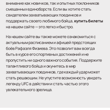
внимание как новичков, так и опытных поклонников
смешанных единоборств. Если вы хотите стать
свидетелем захватывающих поединков и
поддержать своего любимого бойца,
купить билеты
на нашем сайте — это легко и быстро.
На нашем сайте вы также можете ознакомиться с
актуальным расписанием и афишей предстоящих
боёв Рафаэля Физиева. Это позволит вам всегда
быть в курсе его спортивных достижений и не
пропустить ни одного важного события. Поддержите
талантливого бойца и окунитесь в мир
захватывающих поединков, где каждый удар может
стать решающим. Не упустите возможность увидеть
легенду UFC в действии и стать частью этого
увлекательного зрелища.