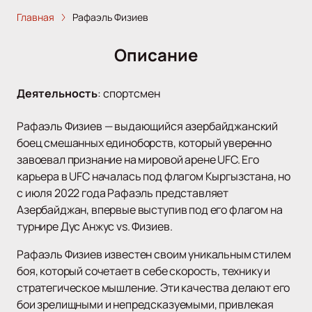
Главная
Рафаэль Физиев
Описание
Деятельность
:
спортсмен
Рафаэль Физиев — выдающийся азербайджанский
боец смешанных единоборств, который уверенно
завоевал признание на мировой арене UFC. Его
карьера в UFC началась под флагом Кыргызстана, но
с июля 2022 года Рафаэль представляет
Азербайджан, впервые выступив под его флагом на
турнире Дус Анжус vs. Физиев.
Рафаэль Физиев известен своим уникальным стилем
боя, который сочетает в себе скорость, технику и
стратегическое мышление. Эти качества делают его
бои зрелищными и непредсказуемыми, привлекая